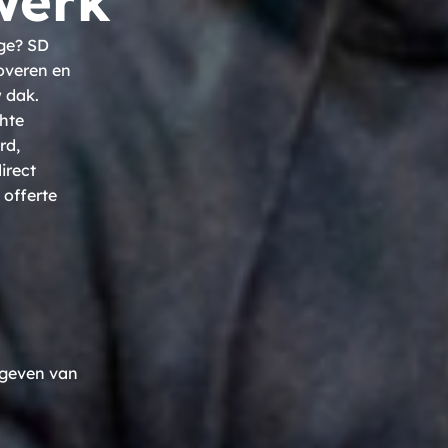
werk
age? SD
overen en
 dak.
hte
rd,
irect
 offerte
 geven van